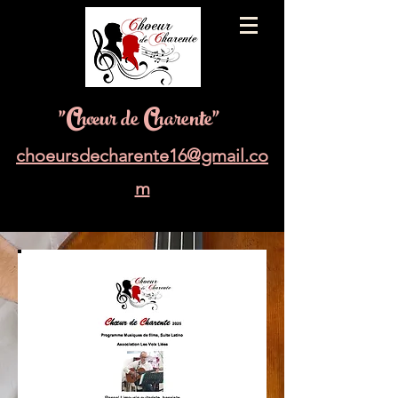
"
C
hœur de
C
harente"
choeursdecharente16@gmail.co
m